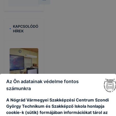
KAPCSOLÓDÓ
HÍREK
Az Ön adatainak védelme fontos
számunkra
A Nógrád Vármegyei Szakképzési Centrum Szondi
György Technikum és Szakképző Iskola honlapja
Angol-
cookie-k (sütik) formájában információkat tárol az
Robotika