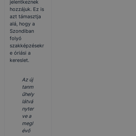
jelentkeznek
hozzájuk. Ez is
azt támasztja
alá, hogy a
Szondiban
folyó
szakképzésekr
e óriási a
kereslet.
Az új
tanm
űhely
látvá
nyter
ve a
megl
évő