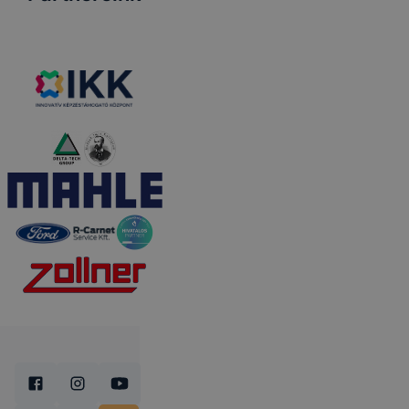
szakember vett
részt.