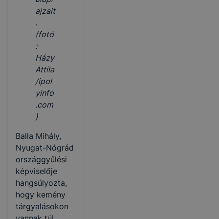
ajzait
.
(fotó
:
Házy
Attila
/ipol
yinfo
.com
)
Balla Mihály,
Nyugat-Nógrád
országgyűlési
képviselője
hangsúlyozta,
hogy kemény
tárgyalásokon
vannak túl,