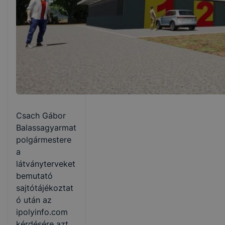
Csach Gábor
Balassagyarmat
polgármestere
a
látványterveket
bemutató
sajtótájékoztat
ó után az
ipolyinfo.com
kérdésére azt