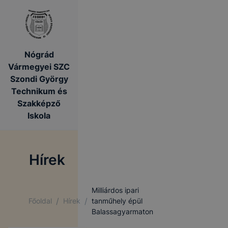
Nógrád
Vármegyei SZC
Szondi György
Technikum és
Szakképző
Iskola
Hírek
Milliárdos ipari
/
/
Főoldal
Hírek
tanműhely épül
Balassagyarmaton