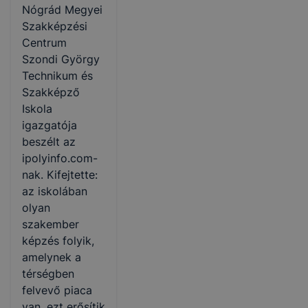
Nógrád Megyei
Szakképzési
Centrum
Szondi György
Technikum és
Szakképző
Iskola
igazgatója
beszélt az
ipolyinfo.com-
nak. Kifejtette:
az iskolában
olyan
szakember
képzés folyik,
amelynek a
térségben
felvevő piaca
van, ezt erősítik