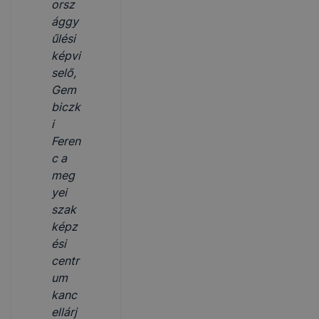
orsz
ággy
űlési
képvi
selő,
Gem
biczk
i
Feren
c a
meg
yei
szak
képz
ési
centr
um
kanc
ellárj