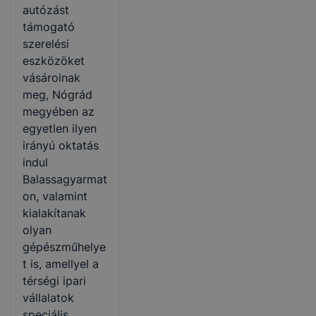
autózást
támogató
szerelési
eszközöket
vásárolnak
meg, Nógrád
megyében az
egyetlen ilyen
irányú oktatás
indul
Balassagyarmat
on, valamint
kialakítanak
olyan
gépészműhelye
t is, amellyel a
térségi ipari
vállalatok
speciális