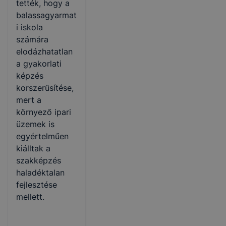
tették, hogy a
balassagyarmat
i iskola
számára
elodázhatatlan
a gyakorlati
képzés
korszerűsítése,
mert a
környező ipari
üzemek is
egyértelműen
kiálltak a
szakképzés
haladéktalan
fejlesztése
mellett.