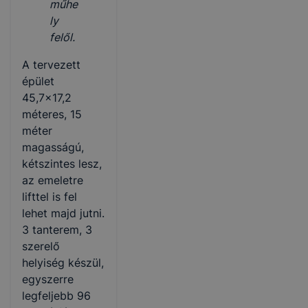
műhe
ly
felől.
A tervezett
épület
45,7×17,2
méteres, 15
méter
magasságú,
kétszintes lesz,
az emeletre
lifttel is fel
lehet majd jutni.
3 tanterem, 3
szerelő
helyiség készül,
egyszerre
legfeljebb 96