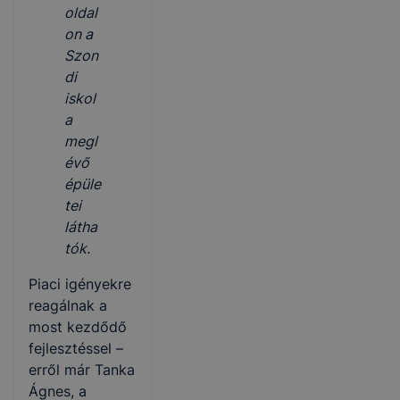
oldal
on a
Szon
di
iskol
a
megl
évő
épüle
tei
látha
tók.
Piaci igényekre
reagálnak a
most kezdődő
fejlesztéssel –
erről már Tanka
Ágnes, a