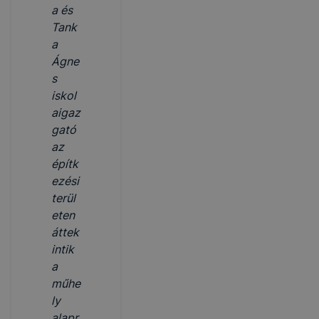
a és
Tank
a
Ágne
s
iskol
aigaz
gató
az
építk
ezési
terül
eten
áttek
intik
a
műhe
ly
alapr