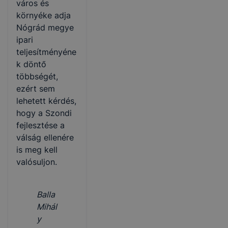
város és
környéke adja
Nógrád megye
ipari
teljesítményéne
k döntő
többségét,
ezért sem
lehetett kérdés,
hogy a Szondi
fejlesztése a
válság ellenére
is meg kell
valósuljon.
Balla
Mihál
y