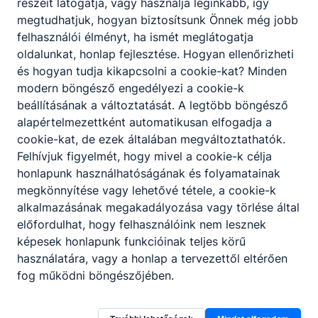
részeit látogatja, vagy használja leginkább, így
az '56-os
megtudhatjuk, hogyan biztosítsunk Önnek még jobb
forradalomról
felhasználói élményt, ha ismét meglátogatja
oldalunkat, honlap fejlesztése. Hogyan ellenőrizheti
Ma ünnepi
és hogyan tudja kikapcsolni a cookie-kat? Minden
megemlékezést
modern böngésző engedélyezi a cookie-k
tartottunk
beállításának a változtatását. A legtöbb böngésző
1956.október
23.-ról.
alapértelmezettként automatikusan elfogadja a
2025. okt. 21.
cookie-kat, de ezek általában megváltoztathatók.
Felhívjuk figyelmét, hogy mivel a cookie-k célja
honlapunk használhatóságának és folyamatainak
megkönnyítése vagy lehetővé tétele, a cookie-k
alkalmazásának megakadályozása vagy törlése által
előfordulhat, hogy felhasználóink nem lesznek
képesek honlapunk funkcióinak teljes körű
használatára, vagy a honlap a tervezettől eltérően
fog működni böngészőjében.