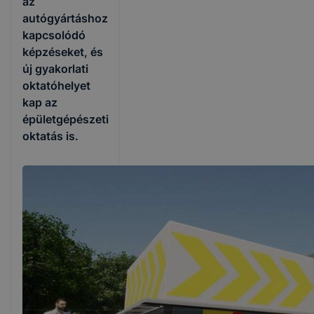
az
autógyártáshoz
kapcsolódó
képzéseket, és
új gyakorlati
oktatóhelyet
kap az
épületgépészeti
oktatás is.