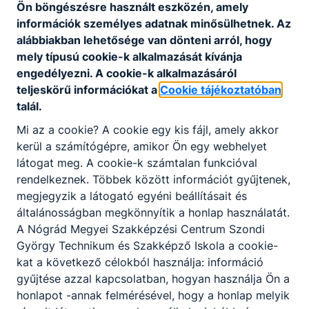
Ön böngészésre használt eszközén, amely
tábor
információk személyes adatnak minősülhetnek. Az
alábbiakban lehetősége van dönteni arról, hogy
Véget ért az
mely típusú cookie-k alkalmazását kívánja
angol-robotika
engedélyezni. A cookie-k alkalmazásáról
táborunk
teljeskörű információkat a
Cookie tájékoztatóban
2026. júl. 4.
talál.
Mi az a cookie? A cookie egy kis fájl, amely akkor
kerül a számítógépre, amikor Ön egy webhelyet
látogat meg. A cookie-k számtalan funkcióval
rendelkeznek. Többek között információt gyűjtenek,
megjegyzik a látogató egyéni beállításait és
általánosságban megkönnyítik a honlap használatát.
A Nógrád Megyei Szakképzési Centrum Szondi
György Technikum és Szakképző Iskola a cookie-
kat a következő célokból használja: információ
gyűjtése azzal kapcsolatban, hogyan használja Ön a
honlapot -annak felmérésével, hogy a honlap melyik
Megemlékezés