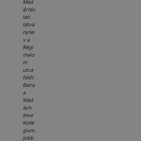
Mad
ártáv
lati
látvá
nyter
v a
Régi
malo
m
utca
felől.
Balra
a
Mad
ách
Imre
Kollé
gium,
jobb