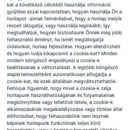
kat a következő célokból használja: információ
Hegedűs Ferenc
gyűjtése azzal kapcsolatban, hogyan használja Ön a
honlapot -annak felmérésével, hogy a honlap melyik
Rétság, Zrínyi utca 7, 2651
részeit látogatja, vagy használja leginkább, így
megtudhatjuk, hogyan biztosítsunk Önnek még jobb
Kovács Tibor
felhasználói élményt, ha ismét meglátogatja
oldalunkat, honlap fejlesztése. Hogyan ellenőrizheti
Duális Kapcsolattartó
és hogyan tudja kikapcsolni a cookie-kat? Minden
muszakivizsga.net/
modern böngésző engedélyezi a cookie-k
1
tanuló
beállításának a változtatását. A legtöbb böngésző
alapértelmezettként automatikusan elfogadja a
cookie-kat, de ezek általában megváltoztathatók.
Felhívjuk figyelmét, hogy mivel a cookie-k célja
Kerék György
honlapunk használhatóságának és folyamatainak
megkönnyítése vagy lehetővé tétele, a cookie-k
Balassagyarmat, Mikszáth Kálmán u. 71,
alkalmazásának megakadályozása vagy törlése által
2660
előfordulhat, hogy felhasználóink nem lesznek
képesek honlapunk funkcióinak teljes körű
Kerék György