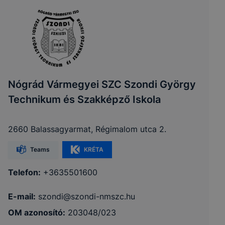
Nógrád Vármegyei SZC Szondi György
Technikum és Szakképző Iskola
2660 Balassagyarmat, Régimalom utca 2.
Teams
KRÉTA
Telefon:
+3635501600
E-mail:
szondi@szondi-nmszc.hu
OM azonosító:
203048/023