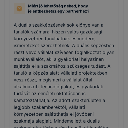
Miért jó lehetőség neked, hogy
jelentkezhetsz egy partnerhez?
A duális szakképzésnek sok előnye van a
tanulók számára, hiszen valós gazdasági
környezetben tanulhatnak és modern,
ismereteket szerezhetnek. A duális képzésben
részt vevő vállalat szívesen foglalkoztat olyan
munkavállalót, aki a gyakorlati helyszínen
sajátítja el a szakmához szükséges tudást. A
tanuló a képzés alatt vállalati projektekben
vesz részt, megismeri a vállalat által
alkalmazott technológiákat, és gyakorlati
tudását az elméleti oktatásban is
kamatoztathatja. Az adott szakterületen a
legjobb szakemberektől, vállalati
környezetben sajátíthatja el jövőbeni
szakmája alapjait. Mindemellett a duális
szakmai oktatásban részt vevőket legalább