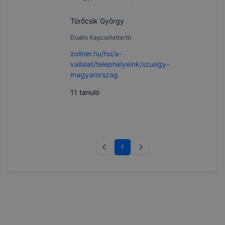
Törőcsik György
Duális Kapcsolattartó
zollner.hu/hu/a-
vallalat/telephelyeink/szuegy-
magyarorszag
11
tanuló
1