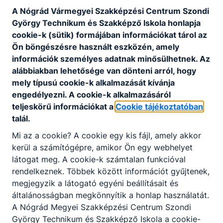
Oravecz Tibor
A Nógrád Vármegyei Szakképzési Centrum Szondi
György Technikum és Szakképző Iskola honlapja
Duális Kapcsolattartó
cookie-k (sütik) formájában információkat tárol az
deltatech.hu/hu/fooldal
Ön böngészésre használt eszközén, amely
1
tanuló
információk személyes adatnak minősülhetnek. Az
alábbiakban lehetősége van dönteni arról, hogy
mely típusú cookie-k alkalmazását kívánja
engedélyezni. A cookie-k alkalmazásáról
GÁL ÉS FIAI Kft.
teljeskörű információkat a
Cookie tájékoztatóban
talál.
Balassagyarmat, Kóvári út 6/A
Mi az a cookie? A cookie egy kis fájl, amely akkor
Gál Richárd
kerül a számítógépre, amikor Ön egy webhelyet
látogat meg. A cookie-k számtalan funkcióval
Duális Kapcsolattartó
rendelkeznek. Többek között információt gyűjtenek,
gal&fia
megjegyzik a látogató egyéni beállításait és
általánosságban megkönnyítik a honlap használatát.
1
tanuló
A Nógrád Megyei Szakképzési Centrum Szondi
György Technikum és Szakképző Iskola a cookie-