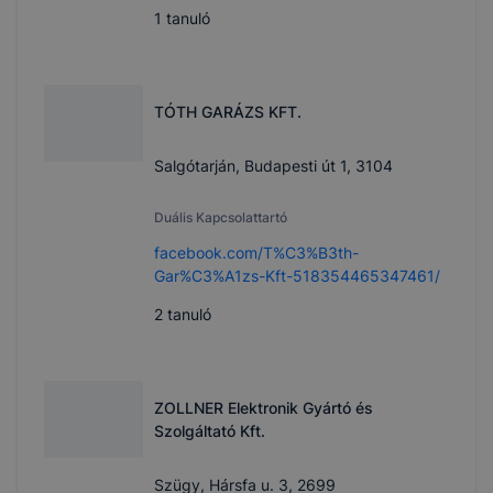
1
tanuló
TÓTH GARÁZS KFT.
Salgótarján, Budapesti út 1, 3104
Duális Kapcsolattartó
facebook.com/T%C3%B3th-
Gar%C3%A1zs-Kft-518354465347461/
2
tanuló
ZOLLNER Elektronik Gyártó és
Szolgáltató Kft.
Szügy, Hársfa u. 3, 2699