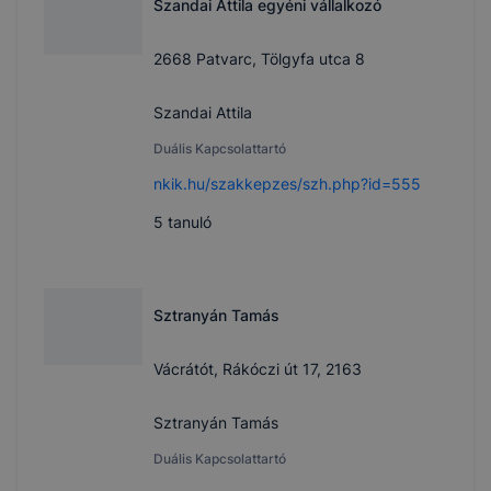
Szandai Attila egyéni vállalkozó
2668 Patvarc, Tölgyfa utca 8
Szandai Attila
Duális Kapcsolattartó
nkik.hu/szakkepzes/szh.php?id=555
5
tanuló
Sztranyán Tamás
Vácrátót, Rákóczi út 17, 2163
Sztranyán Tamás
Duális Kapcsolattartó