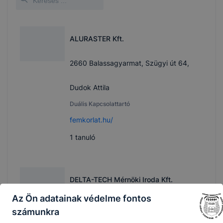
ALURASTER Kft.
2660 Balassagyarmat, Szügyi út 64,
Dudok Attila
Duális Kapcsolattartó
femkorlat.hu/
1
tanuló
DELTA-TECH Mérnöki Iroda Kft.
Az Ön adatainak védelme fontos
Balassagyarmat, Ipari park 5
számunkra