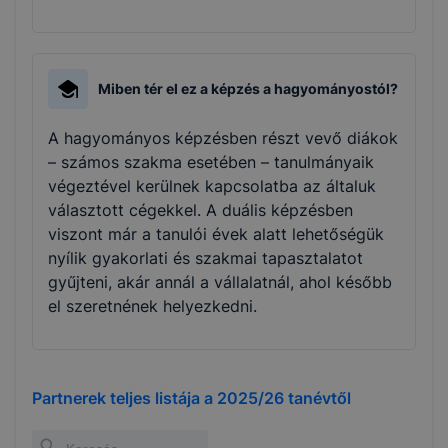
Miben tér el ez a képzés a hagyományostól?
A hagyományos képzésben részt vevő diákok
– számos szakma esetében – tanulmányaik
végeztével kerülnek kapcsolatba az általuk
választott cégekkel. A duális képzésben
viszont már a tanulói évek alatt lehetőségük
nyílik gyakorlati és szakmai tapasztalatot
gyűjteni, akár annál a vállalatnál, ahol később
el szeretnének helyezkedni.
Partnerek teljes listája a
2025/26
tanévtől