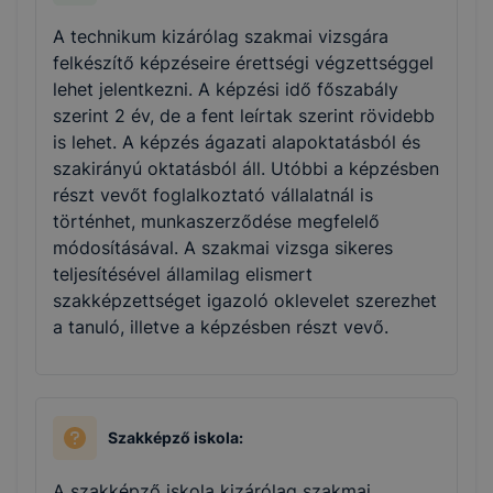
A technikum kizárólag szakmai vizsgára
felkészítő képzéseire érettségi végzettséggel
lehet jelentkezni. A képzési idő főszabály
szerint 2 év, de a fent leírtak szerint rövidebb
is lehet. A képzés ágazati alapoktatásból és
szakirányú oktatásból áll. Utóbbi a képzésben
részt vevőt foglalkoztató vállalatnál is
történhet, munkaszerződése megfelelő
módosításával. A szakmai vizsga sikeres
teljesítésével államilag elismert
szakképzettséget igazoló oklevelet szerezhet
a tanuló, illetve a képzésben részt vevő.
Szakképző iskola:
A szakképző iskola kizárólag szakmai