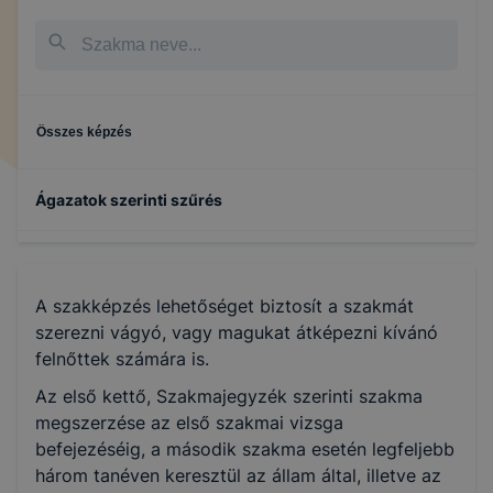
Összes képzés
Ágazatok szerinti szűrés
Építőipar
A szakképzés lehetőséget biztosít a szakmát
Fa- és bútoripar
szerezni vágyó, vagy magukat átképezni kívánó
felnőttek számára is.
Kreatív
Az első kettő, Szakmajegyzék szerinti szakma
megszerzése az első szakmai vizsga
befejezéséig, a második szakma esetén legfeljebb
Gépészet
három tanéven keresztül az állam által, illetve az