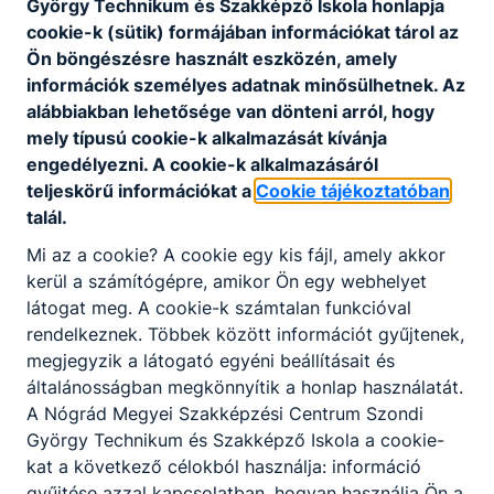
György Technikum és Szakképző Iskola honlapja
cookie-k (sütik) formájában információkat tárol az
Ön böngészésre használt eszközén, amely
információk személyes adatnak minősülhetnek. Az
alábbiakban lehetősége van dönteni arról, hogy
mely típusú cookie-k alkalmazását kívánja
engedélyezni. A cookie-k alkalmazásáról
Festő, mázoló, tapétázó
teljeskörű információkat a
Cookie tájékoztatóban
talál.
Építőipar
Mi az a cookie? A cookie egy kis fájl, amely akkor
kerül a számítógépre, amikor Ön egy webhelyet
Tovább
látogat meg. A cookie-k számtalan funkcióval
rendelkeznek. Többek között információt gyűjtenek,
megjegyzik a látogató egyéni beállításait és
általánosságban megkönnyítik a honlap használatát.
A Nógrád Megyei Szakképzési Centrum Szondi
György Technikum és Szakképző Iskola a cookie-
kat a következő célokból használja: információ
gyűjtése azzal kapcsolatban, hogyan használja Ön a