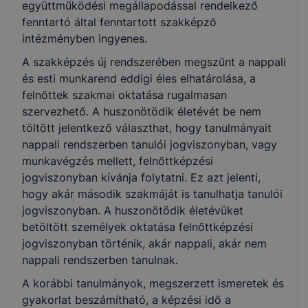
együttműködési megállapodással rendelkező
Épületgépészet
fenntartó által fenntartott szakképző
intézményben ingyenes.
Elektronika és elektrotechnika
A szakképzés új rendszerében megszűnt a nappali
és esti munkarend eddigi éles elhatárolása, a
Szépészet
felnőttek szakmai oktatása rugalmasan
szervezhető. A huszonötödik életévét be nem
töltött jelentkező választhat, hogy tanulmányait
nappali rendszerben tanulói jogviszonyban, vagy
munkavégzés mellett, felnőttképzési
jogviszonyban kívánja folytatni. Ez azt jelenti,
hogy akár második szakmáját is tanulhatja tanulói
jogviszonyban. A huszonötödik életévüket
betöltött személyek oktatása felnőttképzési
jogviszonyban történik, akár nappali, akár nem
nappali rendszerben tanulnak.
A korábbi tanulmányok, megszerzett ismeretek és
gyakorlat beszámítható, a képzési idő a