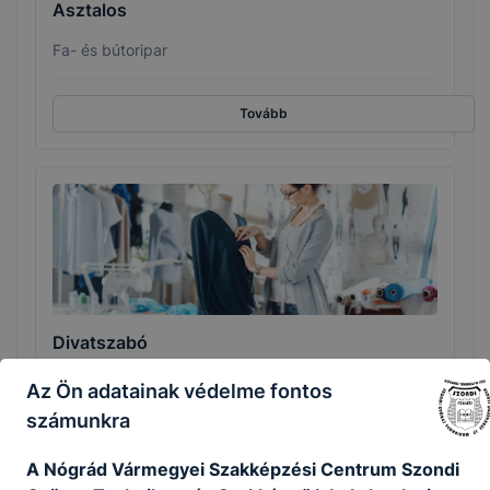
Asztalos
Fa- és bútoripar
Tovább
Divatszabó
Kreatív
Az Ön adatainak védelme fontos
számunkra
Tovább
A Nógrád Vármegyei Szakképzési Centrum Szondi