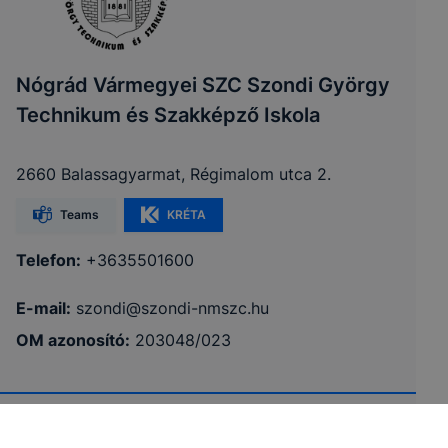
Nógrád Vármegyei SZC Szondi György
Technikum és Szakképző Iskola
2660 Balassagyarmat, Régimalom utca 2.
Teams
KRÉTA
Telefon:
+3635501600
E-mail:
szondi@szondi-nmszc.hu
OM azonosító:
203048/023
Powered by
IKK
SZC
Vizsga
Adatkezelés
Impresszum