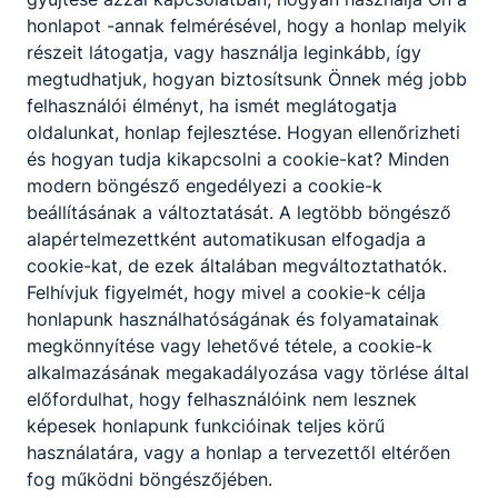
honlapot -annak felmérésével, hogy a honlap melyik
Gépgyártás-technológiai technikus
részeit látogatja, vagy használja leginkább, így
Gépészet
megtudhatjuk, hogyan biztosítsunk Önnek még jobb
felhasználói élményt, ha ismét meglátogatja
oldalunkat, honlap fejlesztése. Hogyan ellenőrizheti
Tovább
és hogyan tudja kikapcsolni a cookie-kat? Minden
modern böngésző engedélyezi a cookie-k
beállításának a változtatását. A legtöbb böngésző
alapértelmezettként automatikusan elfogadja a
cookie-kat, de ezek általában megváltoztathatók.
Felhívjuk figyelmét, hogy mivel a cookie-k célja
honlapunk használhatóságának és folyamatainak
megkönnyítése vagy lehetővé tétele, a cookie-k
Gépi és CNC forgácsoló
alkalmazásának megakadályozása vagy törlése által
előfordulhat, hogy felhasználóink nem lesznek
Gépészet
képesek honlapunk funkcióinak teljes körű
használatára, vagy a honlap a tervezettől eltérően
Tovább
fog működni böngészőjében.