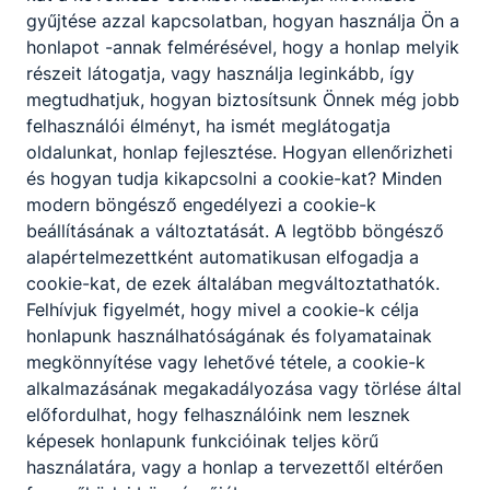
gyűjtése azzal kapcsolatban, hogyan használja Ön a
honlapot -annak felmérésével, hogy a honlap melyik
részeit látogatja, vagy használja leginkább, így
megtudhatjuk, hogyan biztosítsunk Önnek még jobb
2022-23-as tanév
felhasználói élményt, ha ismét meglátogatja
Tanévnyitó
oldalunkat, honlap fejlesztése. Hogyan ellenőrizheti
2022. szeptember 1.
Barna Zsolt
és hogyan tudja kikapcsolni a cookie-kat? Minden
modern böngésző engedélyezi a cookie-k
beállításának a változtatását. A legtöbb böngésző
alapértelmezettként automatikusan elfogadja a
cookie-kat, de ezek általában megváltoztathatók.
Felhívjuk figyelmét, hogy mivel a cookie-k célja
honlapunk használhatóságának és folyamatainak
megkönnyítése vagy lehetővé tétele, a cookie-k
alkalmazásának megakadályozása vagy törlése által
előfordulhat, hogy felhasználóink nem lesznek
képesek honlapunk funkcióinak teljes körű
2021-22-es tanév
használatára, vagy a honlap a tervezettől eltérően
ERASMUS+