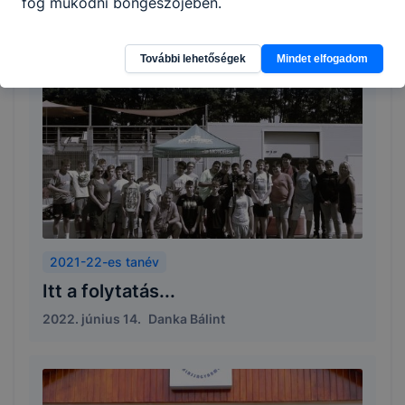
fog működni böngészőjében.
2022. július 6.
Danka Bálint
További lehetőségek
Mindet elfogadom
2021-22-es tanév
Itt a folytatás...
2022. június 14.
Danka Bálint