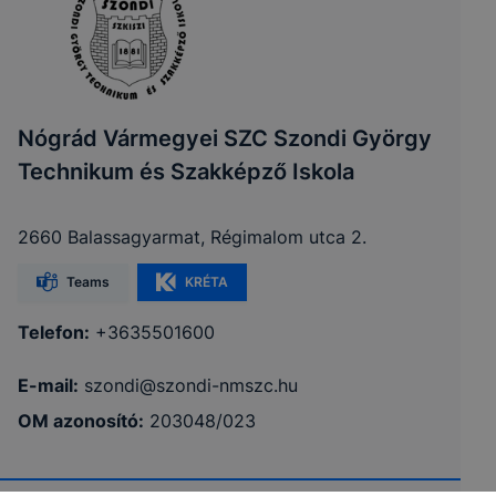
Nógrád Vármegyei SZC Szondi György
Technikum és Szakképző Iskola
2660 Balassagyarmat, Régimalom utca 2.
Teams
KRÉTA
Telefon:
+3635501600
E-mail:
szondi@szondi-nmszc.hu
OM azonosító:
203048/023