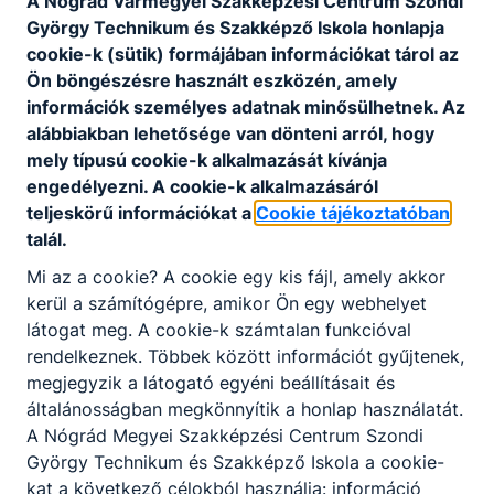
A Nógrád Vármegyei Szakképzési Centrum Szondi
György Technikum és Szakképző Iskola honlapja
cookie-k (sütik) formájában információkat tárol az
Ön böngészésre használt eszközén, amely
információk személyes adatnak minősülhetnek. Az
alábbiakban lehetősége van dönteni arról, hogy
mely típusú cookie-k alkalmazását kívánja
engedélyezni. A cookie-k alkalmazásáról
2022-23-as tanév
teljeskörű információkat a
Cookie tájékoztatóban
talál.
Dél-Erdély természeti csodái
hajózással a Kazán-szorosban
Mi az a cookie? A cookie egy kis fájl, amely akkor
kerül a számítógépre, amikor Ön egy webhelyet
2022. október 9.
Tanka Ágnes, Danka Bálint
látogat meg. A cookie-k számtalan funkcióval
rendelkeznek. Többek között információt gyűjtenek,
megjegyzik a látogató egyéni beállításait és
általánosságban megkönnyítik a honlap használatát.
A Nógrád Megyei Szakképzési Centrum Szondi
György Technikum és Szakképző Iskola a cookie-
kat a következő célokból használja: információ