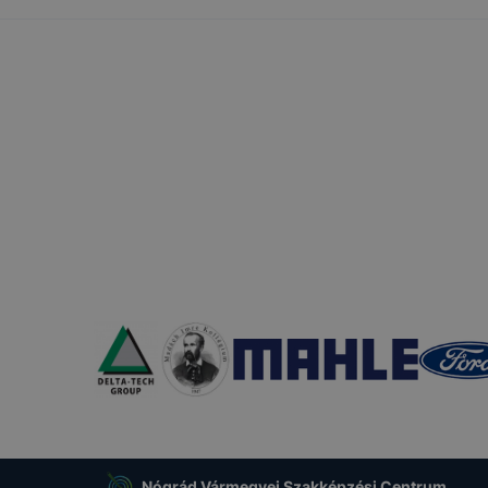
esek honlapunk funkcióinak teljes körű használatára, vagy
 eltérően fog működni böngészőjében.
Nógrád Vármegyei Szakképzési Centrum