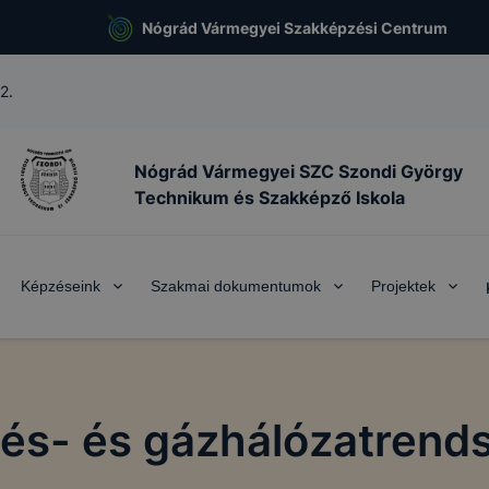
Nógrád Vármegyei Szakképzési Centrum
2.
Nógrád Vármegyei SZC Szondi György
Technikum és Szakképző Iskola
Képzéseink
Szakmai dokumentumok
Projektek
tés- és gázhálózatrends