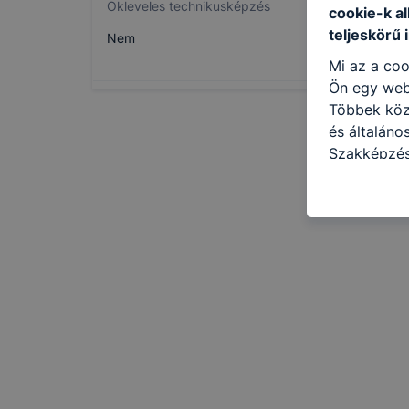
Okleveles technikusképzés
cookie-k a
teljeskörű 
Nem
Mi az a coo
Ön egy web
Többek közö
és általán
Szakképzés
kat a követ
hogyan hasz
részeit lát
biztosítsun
oldalunkat,
cookie-kat
változtatás
a cookie-ka
mivel a coo
megkönnyít
megakadályo