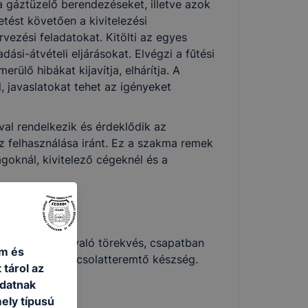
i a gáztüzelő berendezéseket, illetve azok
tést követően a kivitelezési
vezési feladatokat. Kitölti az egyes
ási-átvételi eljárásokat. Elvégzi a fűtési
ülő hibákat kijavítja, elhárítja. A
, javaslatokat tehet az igényeket
val rendelkezik és érdeklődik az
áz felhasználása iránt. Ez a szakma remek
goknál, kivitelező cégeknél és a
és, önállóságra való törekvés, csapatban
m és
pesség, jó kapcsolatteremtő készség.
 tárol az
adatnak
ely típusú