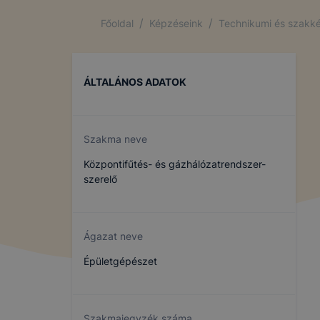
/
/
Főoldal
Képzéseink
Technikumi és szakké
ÁLTALÁNOS ADATOK
Szakma neve
Központifűtés- és gázhálózatrendszer-
szerelő
Ágazat neve
Épületgépészet
Szakmajegyzék száma