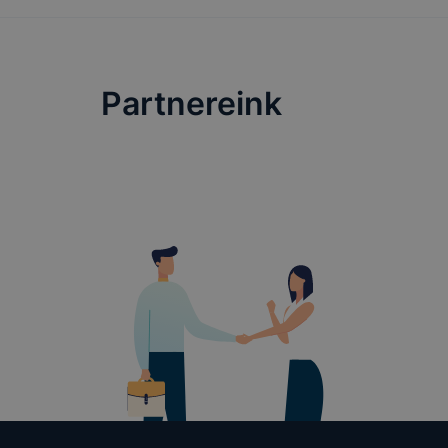
lesznek kép
tervezettől
Partnereink