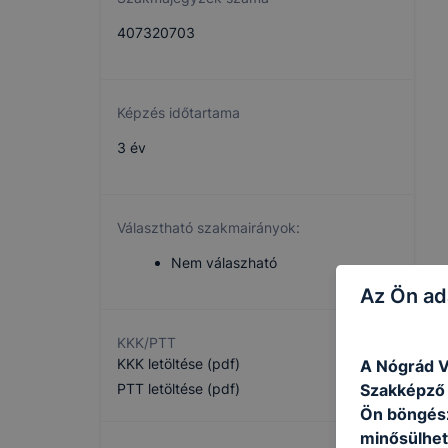
407320703
Képzés időtartama
3 év
Választható szakmairányok:
Nem válaszható
Az Ön ad
KKK/PTT
KKK letöltése (pdf)
A Nógrád V
PTT letöltése (pdf)
Szakképző I
Ön böngész
minősülhet