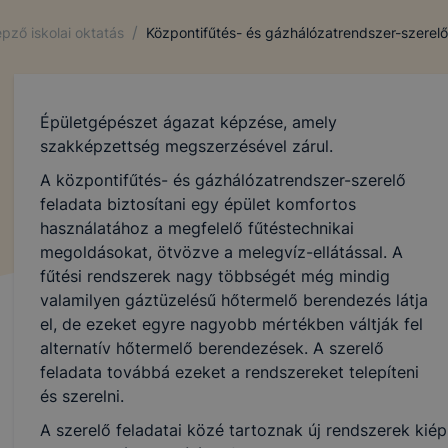
/
pző iskolai oktatás
Központifűtés- és gázhálózatrendszer-szerelő
Épületgépészet ágazat képzése, amely
szakképzettség megszerzésével zárul.
A központifűtés- és gázhálózatrendszer-szerelő
feladata biztosítani egy épület komfortos
használatához a megfelelő fűtéstechnikai
megoldásokat, ötvözve a melegvíz-ellátással. A
fűtési rendszerek nagy többségét még mindig
valamilyen gáztüzelésű hőtermelő berendezés látja
el, de ezeket egyre nagyobb mértékben váltják fel
alternatív hőtermelő berendezések. A szerelő
feladata továbbá ezeket a rendszereket telepíteni
és szerelni.
A szerelő feladatai közé tartoznak új rendszerek kiépí