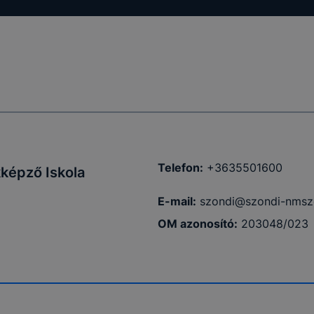
Telefon:
+3635501600
képző Iskola
E-mail:
szondi@szondi-nmsz
OM azonosító:
203048/023