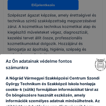
Nem válaszható
Előjelentkezés
Szépészet ágazat képzése, amely érettségivel és
KKK/PTT
technikus szintű szakképzettség megszerzésével
KKK letöltése (pdf)
zárul. A kozmetikus technikus kozmetikai alap és
PTT letöltése (pdf)
kiegészítő műveleteket végez, diagnosztizál,
kezelési tervet állít össze, professzionális
kozmetikumokkal dolgozik. Hozzájárul és
Okleveles technikusképzés
támogatja az ápoltság, higiénia, szépség és
Nem
egészség megőrzését.
Az Ön adatainak védelme fontos
Ajánlott minden fiatal számára, aki szeret
számunkra
emberekkel foglalkozni, mások esztétikus
megjelenéséhez hozzájárulni.
A Nógrád Vármegyei Szakképzési Centrum Szondi
György Technikum és Szakképző Iskola honlapja
cookie-k (sütik) formájában információkat tárol az
KOMPETENCIAELVÁRÁS
Ön böngészésre használt eszközén, amely
Formaérzék, térlátás, kézügyesség, kreativitás,
információk személyes adatnak minősülhetnek. Az
állóképesség, kiváló kommunikációs készség.