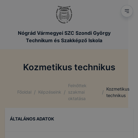
Nógrád Vármegyei SZC Szondi György
Technikum és Szakképző Iskola
Kozmetikus technikus
Felnőttek
Kozmetikus
/
/
/
Főoldal
Képzéseink
szakmai
technikus
oktatása
ÁLTALÁNOS ADATOK