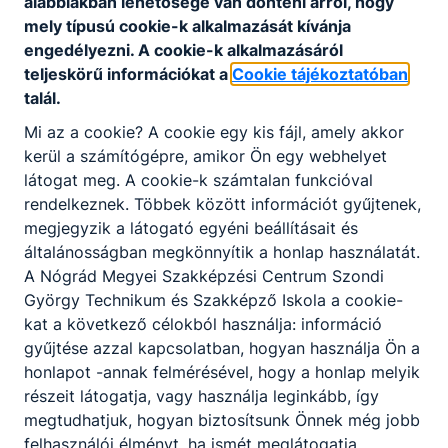
alábbiakban lehetősége van dönteni arról, hogy
mely típusú cookie-k alkalmazását kívánja
engedélyezni. A cookie-k alkalmazásáról
A SZAKKÉPZETTSÉGGEL RENDELKEZŐ
teljeskörű információkat a
Cookie tájékoztatóban
képes a kozmetikai szalon működésének
talál.
megtervezésére és a mindenkori hatályos
Mi az a cookie? A cookie egy kis fájl, amely akkor
jogszabályok szerinti működtetésére;
kerül a számítógépre, amikor Ön egy webhelyet
kozmetikai alap és kiegészítő műveleteket
látogat meg. A cookie-k számtalan funkcióval
végez, manuális és gépi módszerekkel;
rendelkeznek. Többek között információt gyűjtenek,
diagnosztizál, kezelési tervet állít össze,
megjegyzik a látogató egyéni beállításait és
kozmetikus által kezelhető kozmetikai
általánosságban megkönnyítik a honlap használatát.
hibákat kezel;
A Nógrád Megyei Szakképzési Centrum Szondi
professzionális kozmetikumokkal dolgozik,
György Technikum és Szakképző Iskola a cookie-
azok alap- és hatóanyagait ismeri,
kat a következő célokból használja: információ
kiválasztja a bőrtípusnak és az általa
gyűjtése azzal kapcsolatban, hogyan használja Ön a
kezelhető rendellenességnek megfelelő
honlapot -annak felmérésével, hogy a honlap melyik
készítményt;
részeit látogatja, vagy használja leginkább, így
tanácsot ad az otthoni bőrápolással
megtudhatjuk, hogyan biztosítsunk Önnek még jobb
kapcsolatban;
felhasználói élményt, ha ismét meglátogatja