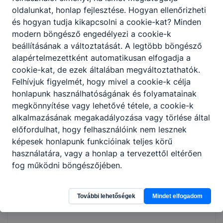
speciális arc- és testkezelést végez;
oldalunkat, honlap fejlesztése. Hogyan ellenőrizheti
megismeri a legújabb szakmai
és hogyan tudja kikapcsolni a cookie-kat? Minden
újdonságokat, rendszeresen
modern böngésző engedélyezi a cookie-k
továbbképzéseken vesz részt;
beállításának a változtatását. A legtöbb böngésző
testkezelést végez manuálisan
alapértelmezettként automatikusan elfogadja a
(testtekercselés, pakolások felhelyezése,
cookie-kat, de ezek általában megváltoztathatók.
testmasszázs);
Felhívjuk figyelmét, hogy mivel a cookie-k célja
különböző test- és arcfestési technikákat
honlapunk használhatóságának és folyamatainak
alkalmaz;
megkönnyítése vagy lehetővé tétele, a cookie-k
smink-technikákat alkalmaz;
alkalmazásának megakadályozása vagy törlése által
eszközfertőtlenítést végez a
előfordulhat, hogy felhasználóink nem lesznek
szolgáltatáshoz alkalmazott eszközök
képesek honlapunk funkcióinak teljes körű
esetében.
használatára, vagy a honlap a tervezettől eltérően
fog működni böngészőjében.
Megosztás
További lehetőségek
Mindet elfogadom