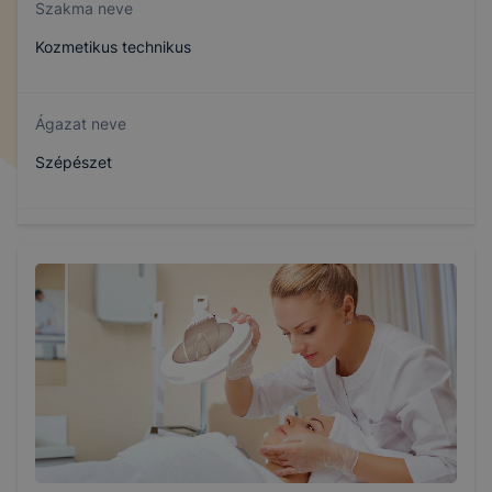
Szakma neve
Kozmetikus technikus
Ágazat neve
Szépészet
Szakmajegyzék száma
510122103
Képzés időtartama
2 év
Választható szakmairányok: