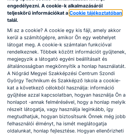
folyamatait és részt vesz azok végrehajtásában.
engedélyezni. A cookie-k alkalmazásáról
Robotokat üzemeltet, azok működését felügyeli.
teljeskörű információkat a
Cookie tájékoztatóban
talál.
Ajánlott minden fiatal számára, aki szeretne részt
venni új alkatrészek gyártási folyamatának
Mi az a cookie? A cookie egy kis fájl, amely akkor
kialakításában.
kerül a számítógépre, amikor Ön egy webhelyet
látogat meg. A cookie-k számtalan funkcióval
rendelkeznek. Többek között információt gyűjtenek,
KOMPETENCIAELVÁRÁS
megjegyzik a látogató egyéni beállításait és
Kommunikációs- és együttműködési készség,
általánosságban megkönnyítik a honlap használatát.
precizitás, felelősségvállalás, szervezési és
A Nógrád Megyei Szakképzési Centrum Szondi
irányítási képesség, analitikus gondolkodás.
György Technikum és Szakképző Iskola a cookie-
kat a következő célokból használja: információ
gyűjtése azzal kapcsolatban, hogyan használja Ön a
A SZAKKÉPZETTSÉGGEL RENDELKEZŐ
honlapot -annak felmérésével, hogy a honlap melyik
részeit látogatja, vagy használja leginkább, így
műszaki rajz alapján anyagot választ a
megtudhatjuk, hogyan biztosítsunk Önnek még jobb
gyártandó alkatrészhez, számítógép
felhasználói élményt, ha ismét meglátogatja
segítségével megtervezi annak gyártását,
oldalunkat, honlap fejlesztése. Hogyan ellenőrizheti
meghatározva az ehhez szükséges