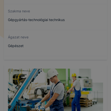
Szakma neve
Gépgyártás-technológiai technikus
Ágazat neve
Gépészet
Szakmajegyzék száma
507151006
Képzés időtartama
2 év