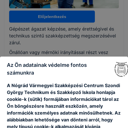
Választható szakmairányok:
Nem válaszható
Előjelentkezés
Gépészet ágazat képzése, amely érettségivel és
KKK/PTT
technikus szintű szakképzettség megszerzésével
KKK letöltése (pdf)
zárul.
PTT letöltése (pdf)
Önállóan vagy mérnöki irányítással részt vesz
gépalkatrészek gyártásának tervezésében,
Okleveles technikusképzés
Az Ön adatainak védelme fontos
gyártásában, gépek, géprendszerek, mechanikus
számunkra
berendezések működtetésében, szerelésében,
Nem
karbantartásában és javításában.
A Nógrád Vármegyei Szakképzési Centrum Szondi
Meghatározza a gyártás technológiai adatait,
György Technikum és Szakképző Iskola honlapja
biztosítja a gyártóeszközök üzemeltetési
cookie-k (sütik) formájában információkat tárol az
feltételeit. Irányítja az általa tervezett gyártási
Ön böngészésre használt eszközén, amely
folyamatot. Gyártás közben méréseket,
információk személyes adatnak minősülhetnek. Az
ellenőrzéseket végez, azok eredményét
alábbiakban lehetősége van dönteni arról, hogy
dokumentálja. Megtervezi a gépek karbantartási
mely típusú cookie-k alkalmazását kívánja