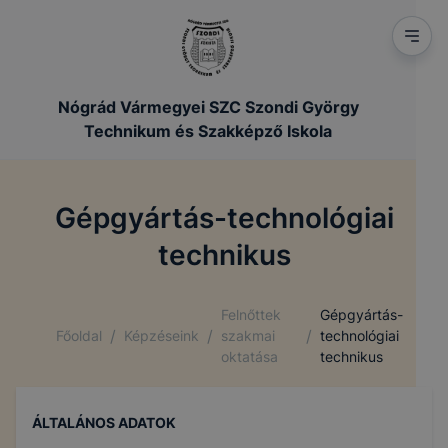
Nógrád Vármegyei SZC Szondi György
Technikum és Szakképző Iskola
Gépgyártás-technológiai
technikus
Felnőttek
Gépgyártás-
/
/
/
Főoldal
Képzéseink
szakmai
technológiai
oktatása
technikus
ÁLTALÁNOS ADATOK